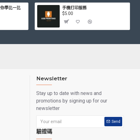
簿 陪你學比一比
手機打印服務
$5.00
Newsletter
Stay up to date with news and
promotions by signing up for our
newsletter
Send
驗證碼