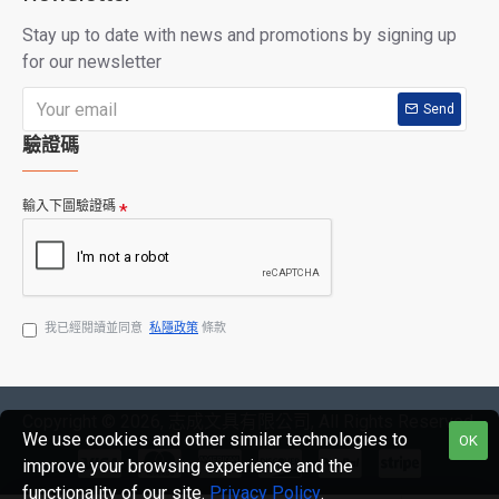
Stay up to date with news and promotions by signing up
for our newsletter
Send
驗證碼
輸入下圖驗證碼
我已經閱讀並同意
私隱政策
條款
Copyright © 2026, 志成文具有限公司, All Rights Reserved
We use cookies and other similar technologies to
OK
improve your browsing experience and the
functionality of our site.
Privacy Policy
.