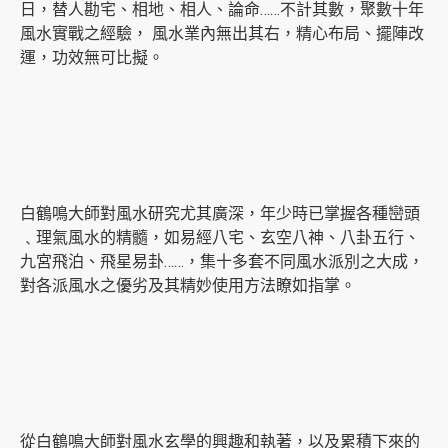
日，替人勘宅、相地、相人、論命……不計其數，聚數十年
風水實戰之經驗， 風水業內無出其右，精心布局、擺陣改
運，功效無可比擬。
白鶴鳴大師對風水研究尤其廣深，年少時已掌握各種巒頭
﹑理氣風水的精髓，如易經八宅、玄空八神、八卦五行、
九宮飛泊、飛星易卦……，集十多套不同風水派別之大成，
對各派風水之優劣及其精妙使用方法瞭如指掌。
從白鶴鳴大師對風水玄學的興趣和執著，以及累積下來的