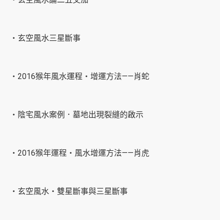
‧玄空風水三星斷事
‧2016猴年風水運程‧增運方法——肖蛇
‧陰宅風水案例．墓地出現裂縫的啟示
‧2016猴年運程‧風水增運方法——肖虎
‧玄空風水‧雙星斷事與三星斷事