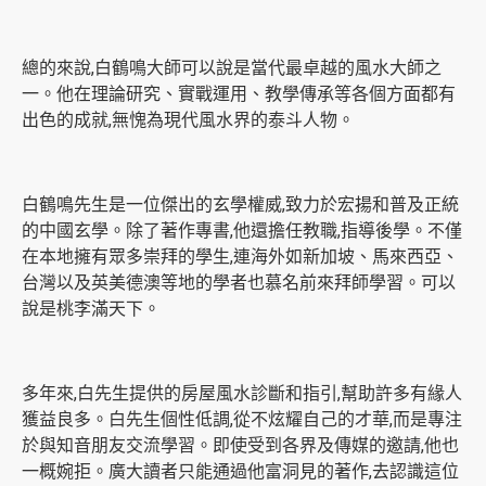
總的來說,白鶴鳴大師可以說是當代最卓越的風水大師之
一。他在理論研究、實戰運用、教學傳承等各個方面都有
出色的成就,無愧為現代風水界的泰斗人物。
白鶴鳴先生是一位傑出的玄學權威,致力於宏揚和普及正統
的中國玄學。除了著作專書,他還擔任教職,指導後學。不僅
在本地擁有眾多崇拜的學生,連海外如新加坡、馬來西亞、
台灣以及英美德澳等地的學者也慕名前來拜師學習。可以
說是桃李滿天下。
多年來,白先生提供的房屋風水診斷和指引,幫助許多有緣人
獲益良多。白先生個性低調,從不炫耀自己的才華,而是專注
於與知音朋友交流學習。即使受到各界及傳媒的邀請,他也
一概婉拒。廣大讀者只能通過他富洞見的著作,去認識這位