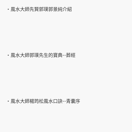
‧風水大師先賢郭璞郭景純介紹
‧風水大師郭璞先生的寶典--葬經
‧風水大師楊筠松風水口訣--青囊序