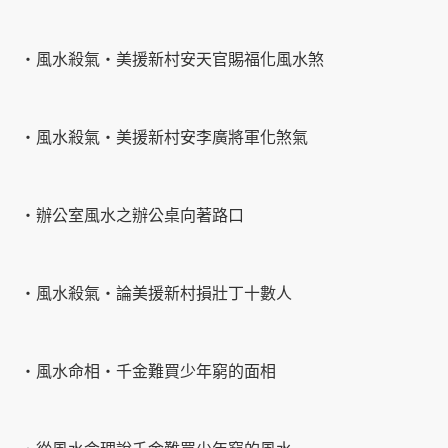
‧風水殺氣‧美援新村安天官賜福化風水煞
‧風水殺氣‧美援新村安李廣將軍化煞氣
‧辦公室風水之辦公桌向著路口
‧風水殺氣‧論美援新村損壯丁十數人
‧風水命相‧千金難買少年窮的面相