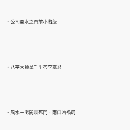
‧公司風水之門前小階級
‧八字大師韋千里答李靄君
‧風水－宅開衰死門．兩口凶禍局