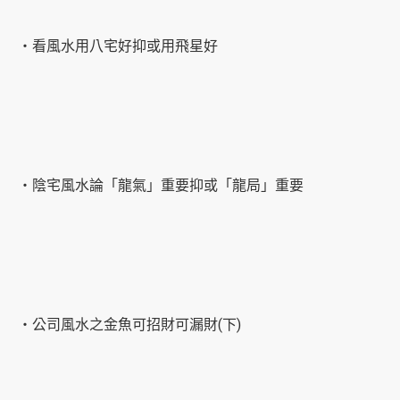
‧看風水用八宅好抑或用飛星好
‧陰宅風水論「龍氣」重要抑或「龍局」重要
‧公司風水之金魚可招財可漏財(下)