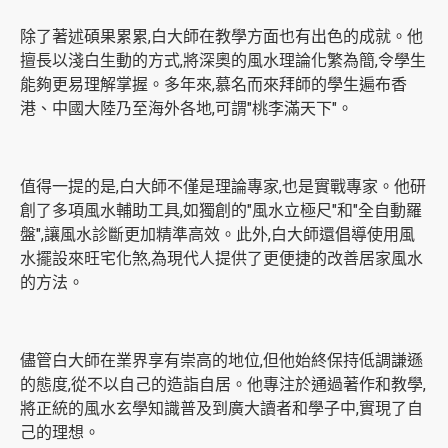
除了著述碩果累累,白大師在教學方面也有出色的成就。他
擅長以淺白生動的方式,將深奧的風水理論化繁為簡,令學生
能夠更易理解掌握。多年來,慕名而來拜師的學生遍布香
港、中國大陸乃至海外各地,可謂"桃李滿天下"。
值得一提的是,白大師不僅是理論專家,也是實戰專家。他研
創了多項風水輔助工具,如獨創的"風水立極尺"和"全自動羅
盤",讓風水診斷更加精準高效。此外,白大師還倡導使用風
水擺設來旺宅化煞,為現代人提供了更便捷的改善居家風水
的方法。
儘管白大師在業界享有崇高的地位,但他始終保持低調謙遜
的態度,從不以自己的造詣自居。他專注於通過著作和教學,
將正統的風水玄學知識普及到廣大讀者和學子中,實現了自
己的理想。