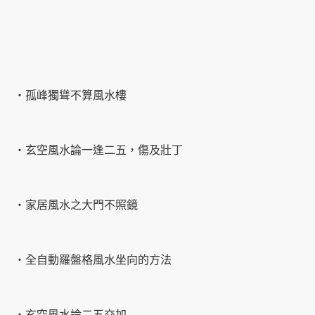
‧孤峰獨聳不算風水樓
‧玄空風水論一逢二五，傷及壯丁
‧家居風水之大門不照鏡
‧全自動羅盤格風水坐向的方法
‧玄空風水論二五交加