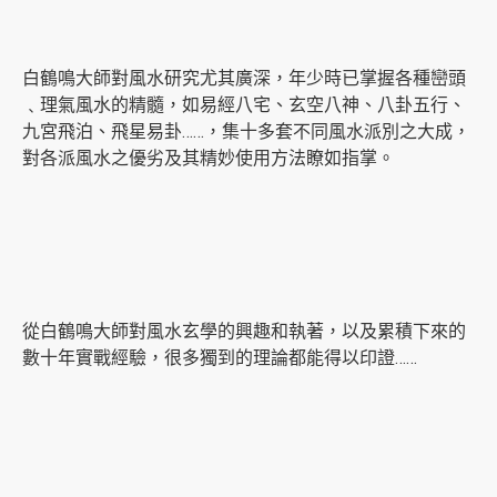
白鶴鳴大師對風水研究尤其廣深，年少時已掌握各種巒頭
﹑理氣風水的精髓，如易經八宅、玄空八神、八卦五行、
九宮飛泊、飛星易卦……，集十多套不同風水派別之大成，
對各派風水之優劣及其精妙使用方法瞭如指掌。
從白鶴鳴大師對風水玄學的興趣和執著，以及累積下來的
數十年實戰經驗，很多獨到的理論都能得以印證……