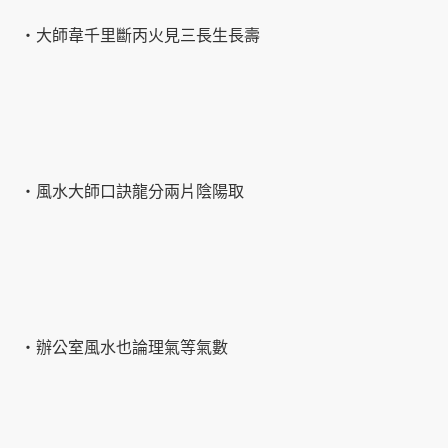
‧大師韋千里斷丙火見三長生長壽
‧風水大師口訣龍分兩片陰陽取
‧辦公室風水也論理氣等氣數