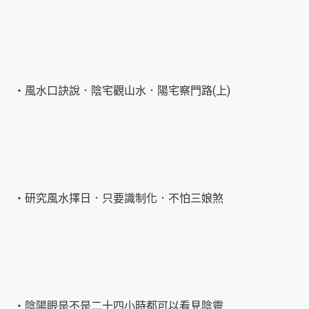
‧風水口訣說．陰宅觀山水．陽宅察門路(上)
‧研究風水擇日．只要識制化．不怕三娘煞
‧陰陽眼是不是二十四小時都可以看見陰靈