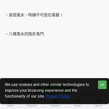
‧家居風水‧時鐘不可放在客廳﹖
‧八運風水的陰卦鬼門
風水大師白鶴鳴
We use cookies and other similar technologies to
OK
FILTER PRODUCTS
improve your browsing experience and the
functionality of our site.
Privacy Policy
.
Home
Wishlist
Compare
Email
Call us