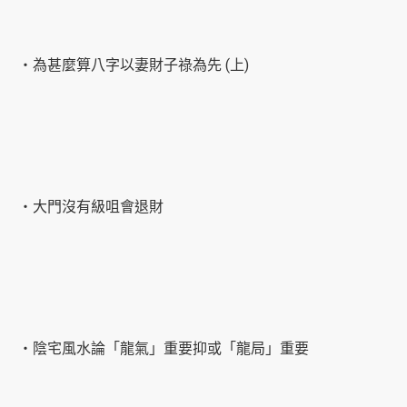
‧為甚麼算八字以妻財子祿為先 (上)
‧大門沒有級咀會退財
‧陰宅風水論「龍氣」重要抑或「龍局」重要