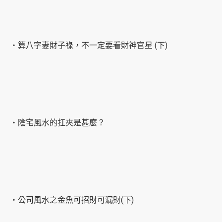
‧算八字妻財子祿，不一定要看財神官星 (下)
‧陰宅風水的扛夾是甚麼？
‧公司風水之金魚可招財可漏財(下)