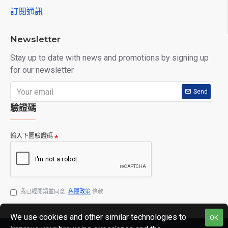
訂閱通訊
Newsletter
Stay up to date with news and promotions by signing up
for our newsletter
Send
驗證碼
輸入下圖驗證碼
我已經閱讀並同意
私隱政策
條款
We use cookies and other similar technologies to
OK