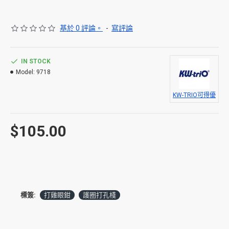
基於 0 評論。
-
寫評論
IN STOCK
Model:
9718
KW-TRIO可得優
$105.00
標簽:
打雞眼鉗
護圈打孔棧