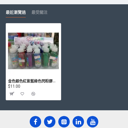
最近瀏覽過
最受關注
金色銀色紅紫藍綠色閃粉膠水 40ml
$11.00