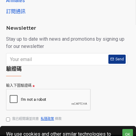
Affiliates
訂閱通訊
Newsletter
Stay up to date with news and promotions by signing up
for our newsletter
Send
驗證碼
輸入下圖驗證碼
我已經閱讀並同意
私隱政策
條款
We use cookies and other similar technologies to
OK