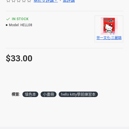
基於 0 評論。
-
寫評論
IN STOCK
Model:
HELL08
世一文化-三麗鷗
$33.00
標簽:
填色本
小畫冊
hello kitty學前練習本