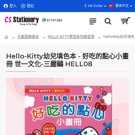
登入
登記
$
HK Dollar
繁体中文
兒童圖書繪本
HELLO KITTY學習系列練習簿
Hello-Kitty幼
Hello-Kitty幼兒填色本 - 好吃的點心小畫
冊 世一文化-三麗鷗 HELL08