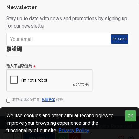
Newsletter
Stay up to date with news and promotions by signing up
for our newsletter
Send
驗證碼
輸入下圖驗證碼
我已經閱讀並同意
私隱政策
條款
We use cookies and other similar technologies to
OK
improve your browsing experience and the
Copyright © 2026, 志成文具有限公司, All Rights Reserved
functionality of our site.
Privacy Policy
.
加入購物車