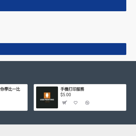
簿 陪你學比一比
手機打印服務
$5.00