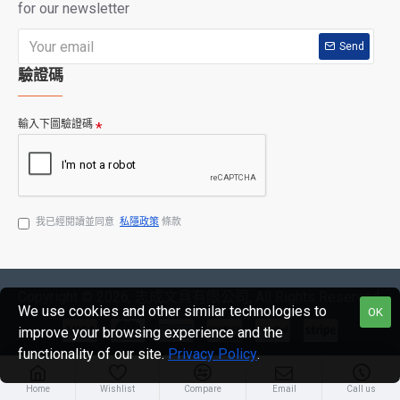
for our newsletter
Send
驗證碼
輸入下圖驗證碼
我已經閱讀並同意
私隱政策
條款
Copyright © 2026, 志成文具有限公司, All Rights Reserved
We use cookies and other similar technologies to
OK
improve your browsing experience and the
functionality of our site.
Privacy Policy
.
Home
Wishlist
Compare
Email
Call us