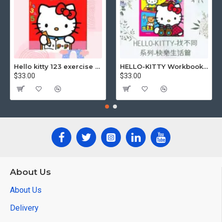
Hello kitty 123 exercise book
HELLO-KITTY Workbook (Find the Difference Series-Happy Life)
$33.00
$33.00
About Us
About Us
Delivery