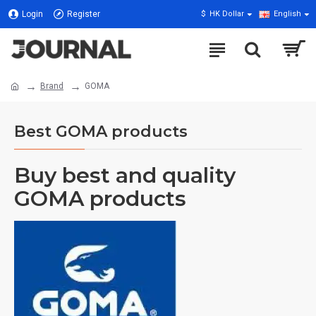
Login
Register
$
HK Dollar
English
Brand
GOMA
Best GOMA products
Buy best and quality
GOMA products