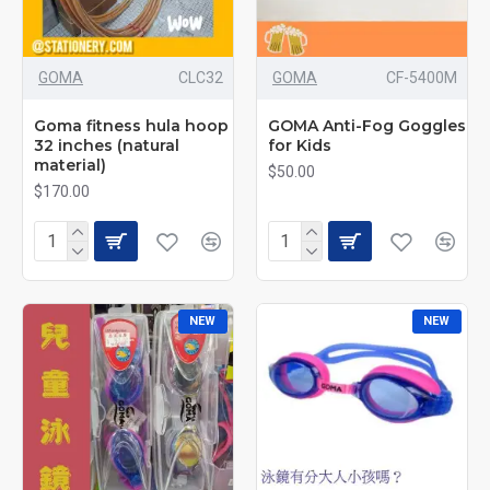
GOMA
CLC32
GOMA
CF-5400M
Goma fitness hula hoop
GOMA Anti-Fog Goggles
32 inches (natural
for Kids
material)
$50.00
$170.00
NEW
NEW