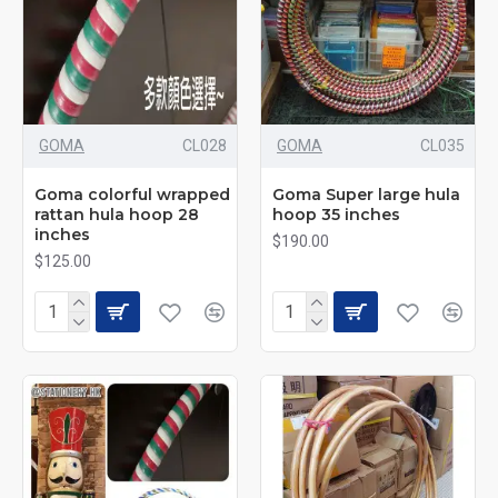
GOMA
CL028
GOMA
CL035
Goma colorful wrapped
Goma Super large hula
rattan hula hoop 28
hoop 35 inches
inches
$190.00
$125.00