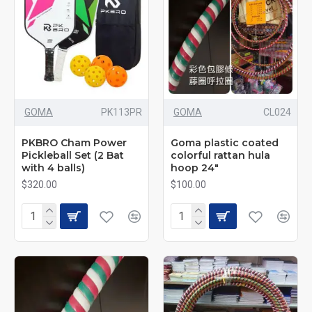
GOMA
PK113PR
GOMA
CL024
PKBRO Cham Power
Goma plastic coated
Pickleball Set (2 Bat
colorful rattan hula
with 4 balls)
hoop 24"
$320.00
$100.00