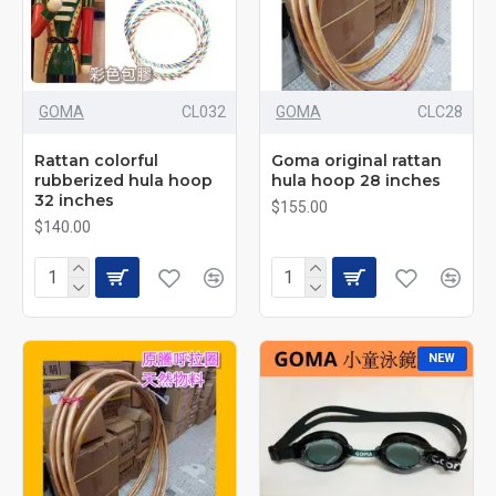
GOMA
CL032
GOMA
CLC28
Rattan colorful
Goma original rattan
rubberized hula hoop
hula hoop 28 inches
32 inches
$155.00
$140.00
NEW