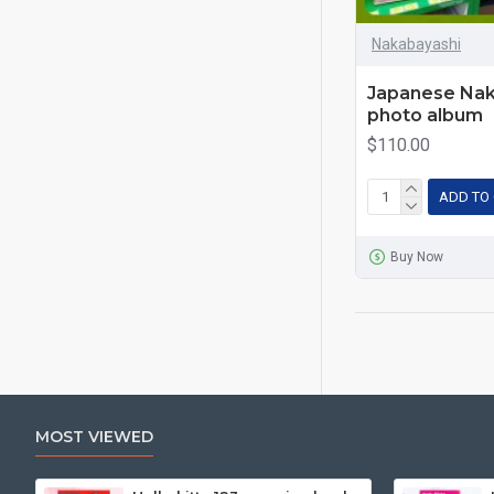
Nakabayashi
Japanese Nak
photo album
$110.00
ADD TO
Buy Now
MOST VIEWED