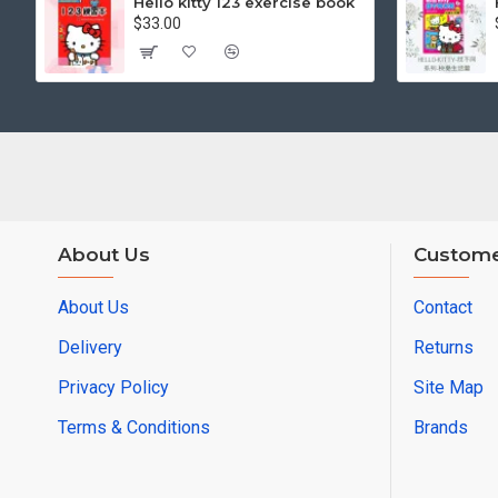
Hello kitty 123 exercise book
$33.00
About Us
Custome
About Us
Contact
Delivery
Returns
Privacy Policy
Site Map
Terms & Conditions
Brands