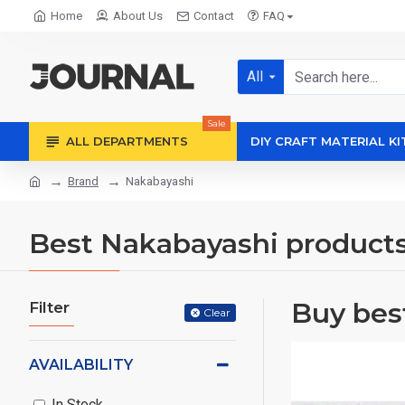
Home
About Us
Contact
FAQ
All
Sale
ALL DEPARTMENTS
DIY CRAFT MATERIAL KI
Brand
Nakabayashi
Best Nakabayashi product
Buy bes
Filter
Clear
AVAILABILITY
In Stock