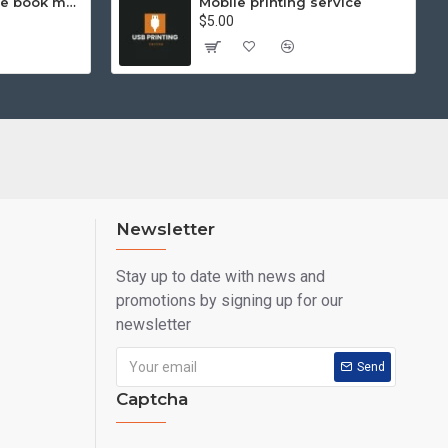
Hello Kitty exercise book mathematics (helps you learn and compare)
Mobile printing service
$5.00
Newsletter
Stay up to date with news and
promotions by signing up for our
newsletter
Send
Captcha