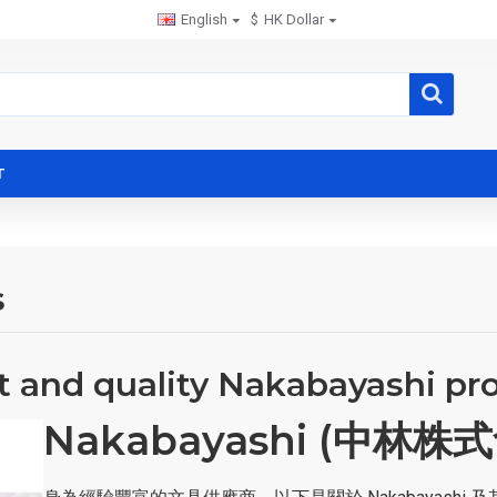
English
$
HK Dollar
T
s
t and quality Nakabayashi pr
Nakabayashi (中林株