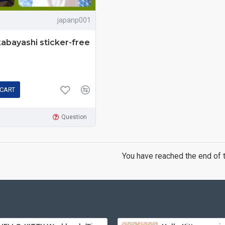
japanp001
abayashi sticker-free
 CART
Question
You have reached the end of th