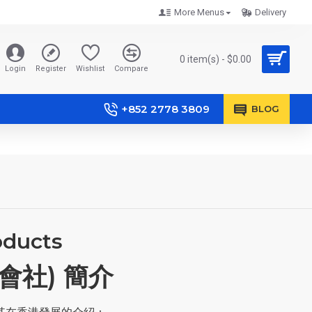
More Menus
Delivery
0 item(s) - $0.00
Login
Register
Wishlist
Compare
+852 2778 3809
BLOG
oducts
式會社) 簡介