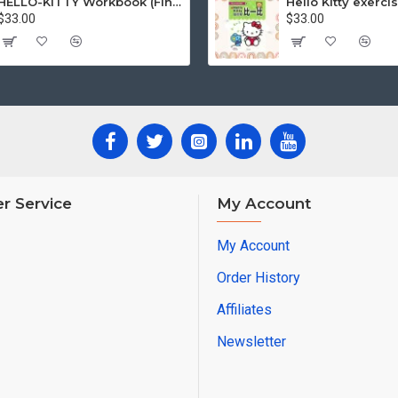
HELLO-KITTY Workbook (Find the Difference Series-Happy Life)
$33.00
$33.00
r Service
My Account
My Account
Order History
Affiliates
Newsletter